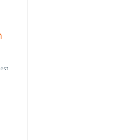
n
’est