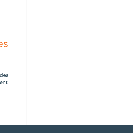
es
 des
rent