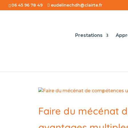
06 45 96 78 49
eudelinechdh@clairte.fr
Prestations
Appr
Faire du mécénat d
avantages multiple