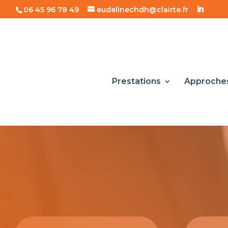
06 45 96 78 49
eudelinechdh@clairte.fr
Prestations
Approche