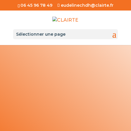
06 45 96 78 49
eudelinechdh@clairte.fr
Sélectionner une page