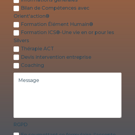
Bilan de Compétences avec
Orient'action®
Formation Élément Humain®
Formation ICS®-Une vie en or pour les
Silvers
Thérapie ACT
Devis intervention entreprise
Coaching
RGPD
En soumettant ce formulaire, j'accepte